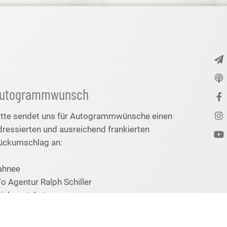
utogrammwunsch
itte sendet uns für Autogrammwünsche einen
dressierten und ausreichend frankierten
ückumschlag an:
ahnee
/o Agentur Ralph Schiller
tichwort Autogramm
eister-Gerhard-Straße 25
0674 Köln