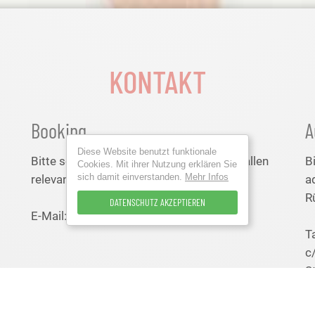
KONTAKT
Booking
A
Diese Website benutzt funktionale
Bitte sendet eure Booking-Anfragen mit allen
B
Cookies. Mit ihrer Nutzung erklären Sie
sich damit einverstanden.
Mehr Infos
relevanten Infos an:
a
R
DATENSCHUTZ AKZEPTIEREN
E-Mail:
mail@ralphschiller.de
T
c
S
M
5